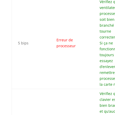
Vérifiez 
ventilat
processe
soit bien
branché 
tourne
correcte
Erreur de
5 bips
Si ça ne
processeur
fonction
toujours
essayez
d’enlever
remettre
processe
la carte 
Vérifiez 
clavier e
bien bra
et qu’au