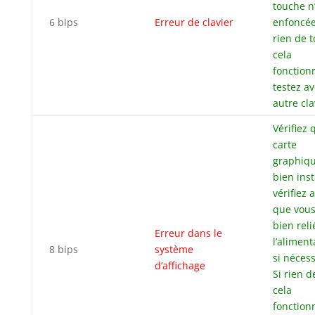
touche n
6 bips
Erreur de clavier
enfoncée
rien de t
cela
fonction
testez a
autre cla
Vérifiez 
carte
graphiqu
bien inst
vérifiez 
que vous
bien reli
Erreur dans le
l’aliment
8 bips
système
si nécess
d’affichage
Si rien d
cela
fonction