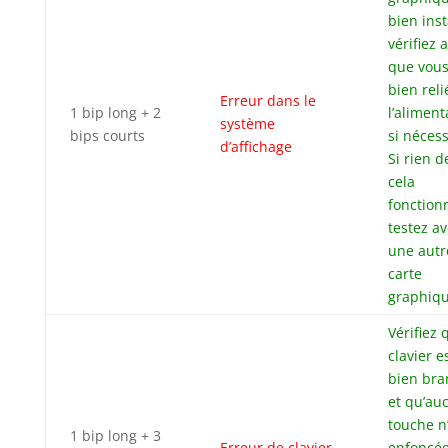
bien inst
vérifiez 
que vous
bien reli
Erreur dans le
1 bip long + 2
l’aliment
système
bips courts
si nécess
d’affichage
Si rien d
cela
fonction
testez a
une autr
carte
graphiqu
Vérifiez 
clavier e
bien bra
et qu’au
touche n
1 bip long + 3
Erreur de clavier
enfoncée