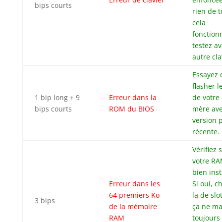
bips courts
rien de t
cela
fonction
testez a
autre cla
Essayez 
flasher l
1 bip long + 9
Erreur dans la
de votre 
bips courts
ROM du BIOS
mère av
version 
récente.
Vérifiez s
votre RA
bien inst
Erreur dans les
Si oui, 
64 premiers Ko
la de slot
3 bips
de la mémoire
ça ne m
RAM
toujours