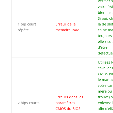
Vérifiez s
votre RA
bien inst
Si oui, 
1 bip court
Erreur de la
la de slot
répété
mémoire RAM
ça ne m
toujours
elle risq
d’être
défectue
Utilisez l
cavalier 
CMOS (vo
le manue
votre car
mère où 
Erreurs dans les
trouve) 
2 bips courts
paramètres
enlevez l
CMOS du BIOS
afin d’ef