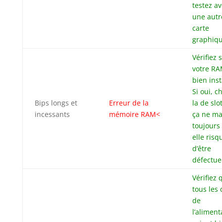
testez a
une autr
carte
graphiqu
Vérifiez s
votre RA
bien inst
Si oui, 
Bips longs et
Erreur de la
la de slot
incessants
mémoire RAM<
ça ne m
toujours
elle risq
d’être
défectue
Vérifiez 
tous les 
de
l’aliment