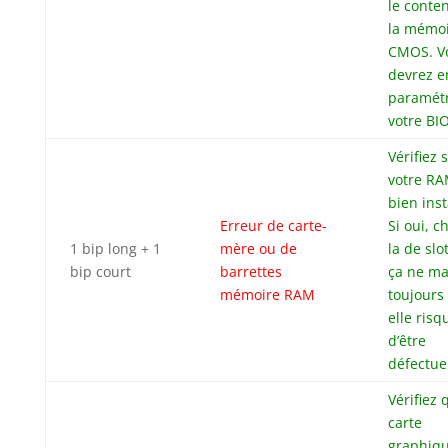
le conte
la mémo
CMOS. V
devrez e
paramét
votre BI
Vérifiez s
votre RA
bien inst
Erreur de carte-
Si oui, 
1 bip long + 1
mère ou de
la de slot
bip court
barrettes
ça ne m
mémoire RAM
toujours
elle risq
d’être
défectue
Vérifiez 
carte
graphiqu