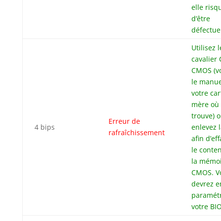
elle risq
d’être
défectue
Utilisez l
cavalier 
CMOS (vo
le manue
votre car
mère où 
trouve) 
Erreur de
4 bips
enlevez l
rafraîchissement
afin d’ef
le conte
la mémo
CMOS. V
devrez e
paramét
votre BI