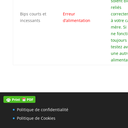
soient b
reliés
Bips courts et
Erreur
correcte
incessants
d’alimentation
à votre c
mère. Si 
ne fonct
toujours
testez a
une autr
alimenta
Politique de confidentialité
Politique de Cookies